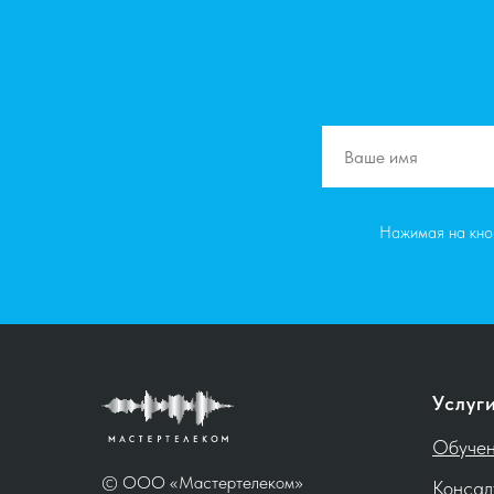
Нажимая на кноп
Услуг
Обуче
© ООО «Мастертелеком»
Консал