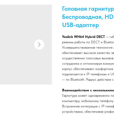
Головная гарнитур
Беспроводная, HD 
USB-адаптер
Yealink WH64 Hybrid DECT
— ги
режимы работы по DECT и Bluetoo
Усовершенствованная технология A
обеспечивает высокое качество з
осуществлении голосовых вызовов 
сотрудника и оптимизируя коммун
корпус обеспечивают комфортное н
подключается к IP-телефонам и U
— по Bluetooth. Радиус действия 
Взаимодействие с несколькими
Гарнитура может одновременно п
компьютеру, мобильному телефону
Встроенная интеграция с IP-теле
устройствами, обеспечивая унифи