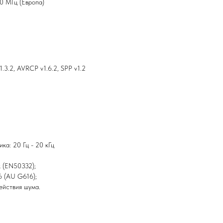
0 МГц (Европа)
.3.2, AVRCP v1.6.2, SPP v1.2
ка: 20 Гц - 20 кГц
к (EN50332);
6 (AU G616);
ействия шума.