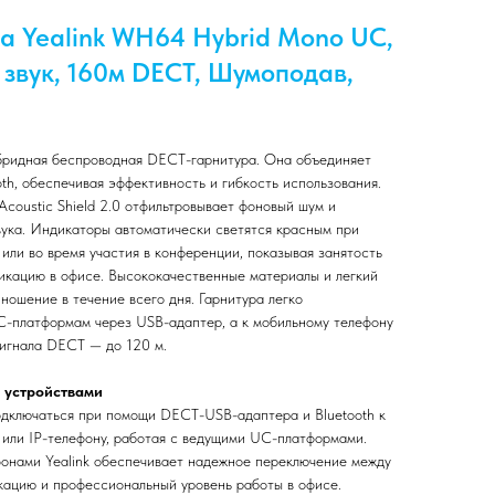
а Yealink WH64 Hybrid Mono UC,
звук, 160м DECT, Шумоподав,
бридная беспроводная DECT-гарнитура. Она объединяет
th, обеспечивая эффективность и гибкость использования.
coustic Shield 2.0 отфильтровывает фоновый шум и
вука. Индикаторы автоматически светятся красным при
или во время участия в конференции, показывая занятость
икацию в офисе. Высококачественные материалы и легкий
ошение в течение всего дня. Гарнитура легко
C-платформам через USB-адаптер, а к мобильному телефону
сигнала DECT — до 120 м.
 устройствами
одключаться при помощи DECT-USB-адаптера и Bluetooth к
 или IP-телефону, работая с ведущими UC-платформами.
фонами Yealink обеспечивает надежное переключение между
кацию и профессиональный уровень работы в офисе.