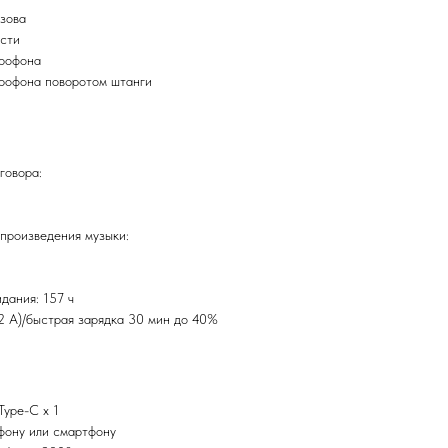
зова
ости
рофона
рофона поворотом штанги
говора:
произведения музыки:
дания: 157 ч
1,2 A)/быстрая зарядка 30 мин до 40%
Type-C x 1
фону или смартфону