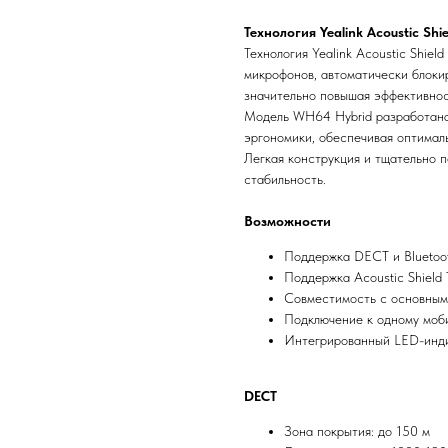
Технология Yealink Acoustic Shi
Технология Yealink Acoustic Shiel
микрофонов, автоматически блоки
значительно повышая эффективнос
Модель WH64 Hybrid разработана
эргономики, обеспечивая оптимал
Легкая конструкция и тщательно 
стабильность.
Возможности
Поддержка DECT и Bluetoo
Поддержка Acoustic Shield 
Совместимость с основны
Подключение к одному моби
Интегрированный LED-инди
DECT
Зона покрытия: до 150 м