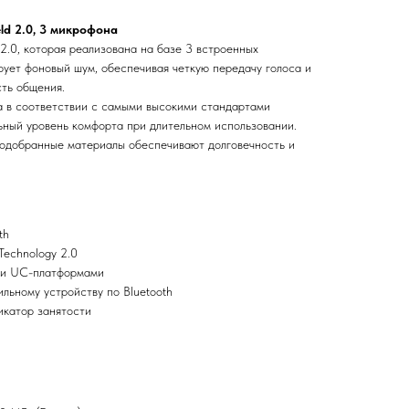
eld 2.0, 3 микрофона
d 2.0, которая реализована на базе 3 встроенных
рует фоновый шум, обеспечивая четкую передачу голоса и
ть общения.
 в соответствии с самыми высокими стандартами
ьный уровень комфорта при длительном использовании.
подобранные материалы обеспечивают долговечность и
th
Technology 2.0
ми UC-платформами
льному устройству по Bluetooth
катор занятости