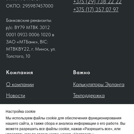
+375 (29) 738 22 22
ОКПО: 295987457000
+375 (17) 357 07 97
Банковские реквизиты:
р/с: BY79 MTBK 3012
0001 0933 0006 1020 в
ЗАО «МТБанк», BIC:
MTBKBY22, г. Минск, ул.
Толстого, 10
Компания
Важно
О компании
Калькуляторы Эрланга
Новости
Техподдержка
Контакты
Настройка cookie
---
Мы используем файлы cookie для обеспечения функционирования
нашего сайта, а также сбора и анализа информации о его работе. Вы
Политика обработки
можете разрешить все файлы cookie, нажав «Разрешить все», или