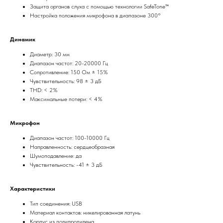
Защита органов слуха с помощью технологии SafeTone™
Настройка положения микрофона в диапазоне 300°
Динамик
Диаметр: 30 мм
Диапазон частот: 20-20000 Гц
Сопротивление: 150 Ом ± 15%
Чувствительность: 98 ± 3 дБ
THD: < 2%
Максимальные потери: < 4%
Микрофон
Диапазон частот: 100-10000 Гц
Направленность: сердцеобразная
Шумоподавление: да
Чувствительность: -41 ± 3 дБ
Характеристики
Тип соединения: USB
Материал контактов: никелированная латунь
Корпус из полипропилена