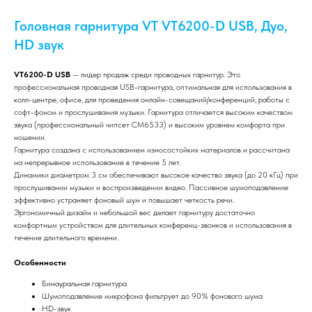
Головная гарнитура VT VT6200-D USB, Дуо,
HD звук
VT6200-D USB
— лидер продаж среди проводных гарнитур. Это
профессиональная проводная USB-гарнитура, оптимальная для использования в
колл-центре, офисе, для проведения онлайн-совещаний/конференций, работы с
софт-фоном и прослушивания музыки. Гарнитура отличается высоким качеством
звука (профессиональный чипсет CM6533) и высоким уровнем комфорта при
ношении.
Гарнитура создана с использованием износостойких материалов и рассчитана
на непрерывное использование в течение 5 лет.
Динамики диаметром 3 см обеспечивают высокое качество звука (до 20 кГц) при
прослушивании музыки и воспроизведении видео. Пассивное шумоподавление
эффективно устраняет фоновый шум и повышает четкость речи.
Эргономичный дизайн и небольшой вес делает гарнитуру достаточно
комфортным устройством для длительных конференц-звонков и использования в
течение длительного времени.
Особенности
Бинауральная гарнитура
Шумоподавление микрофона фильтрует до 90% фонового шума
HD-звук