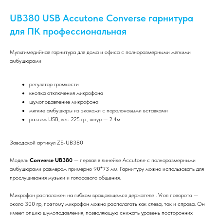
UB380 USB Accutone Converse гарнитура
для ПК профессиональная
Мультимедийная гарнитура для дома и офиса с полноразмерными мягкими
амбушюрами
регулятор громкости
кнопка отключения микрофона
шумоподавление микрофона
мягкие амбушюры из экокожи с поролоновыми вставками
разъем USB, вес 225 гр., шнур — 2.4м
Заводской артикул ZE-UB380
Модель
Converse UB380
— первая в линейке Accutone с полноразмерными
амбушюрами размером примерно 90*73 мм. Гарнитуру можно использовать для
прослушивания музыки и голосового общения.
Микрофон расположен на гибком вращающемся держателе . Угол поворота —
около 300 гр, поэтому микрофон можно располагать как слева, так и справа. Он
имеет опцию шумоподавления, позволяющую снижать уровень посторонних