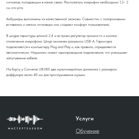
сигналов, попадающих в канал связи. Располагать микрофон необходимо 1,5- 2
см ото рта.
Амбушюры выполнены из качественной экокожи. Совместно с полороновыми
вставками и мягким оголовьем они создают комфорт пользователю.
В шнуре гарнитуры длиной 2,4 м встроен регулятор громкости и кнопка
отключения микрофона. Шнур оконечен разъемом USB-A. Гарнитура
подключается к компьютеру Plug and Play и, как правило, определяется
автоматически. Наушники имеют однопроводное подключение, что уменьшает
запутывание кабеля.
На борту у Converse UB380 два мультимедийных динамика с размером
диффузора около 40 мм для прослушивания музыки.
Услуги
Обучение