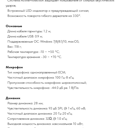
Система ActiveProtection защищает пользователя от сильных акустических
ударов;
Встроенный LED-индикатор и предупреждающий сигнал;
Возможность поворота гибкого держателя на 330°.
Основные
Длина кабеля гарнитуры: 1.2 м;
Длина кабеля USB: 0.9 м;
Поддерживаемые ОС: Windows 7/8/8.1/10, macOS;
Вес: 118 г;
Рабочая температура: -10 ~ +50 °C;
Температура хранения: -30 ~ +70 °C.
Микрофон
Тип микрофона: однонаправленный ECM;
Частотный диапазон микрофона: 100 Гц-8 кГц;
Пропускная способность микрофона: широкополосный;
Чувствительность микрофона: -44.0 дБ ре. 1 В/Па.
Динамик
Размер динамика: 28 мм;
Чувствительность динамика: 93 дБ SPL @ 1 кГц, 60 мВ;
Частотный диапазон динамика: 20 Гц-20 кГц;
Сопротивление динамика: 32Ω, @ 1.0 кГц;
Выходная мощность динамика: максимальная 10 мВт;