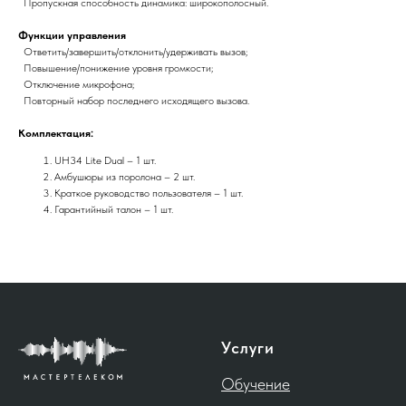
Пропускная способность динамика: широкополосный.
Функции управления
Ответить/завершить/отклонить/удерживать вызов;
Повышение/понижение уровня громкости;
Отключение микрофона;
Повторный набор последнего исходящего вызова.
Комплектация:
UH34 Lite Dual – 1 шт.
Амбушюры из поролона – 2 шт.
Краткое руководство пользователя – 1 шт.
Гарантийный талон – 1 шт.
Услуги
Обучение