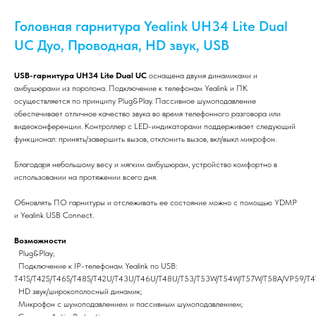
Головная гарнитура Yealink UH34 Lite Dual
UC Дуо, Проводная, HD звук, USB
USB-гарнитура UH34 Lite Dual UC
оснащена двумя динамиками и
амбушюрами из поролона. Подключение к телефонам Yealink и ПК
осуществляется по принципу Plug&Play. Пассивное шумоподавление
обеспечивает отличное качество звука во время телефонного разговора или
видеоконференции. Контроллер с LED-индикаторами поддерживает следующий
функционал: принять/завершить вызов, отклонить вызов, вкл/выкл микрофон.
Благодаря небольшому весу и мягким амбушюрам, устройство комфортно в
использовании на протяжении всего дня.
Обновлять ПО гарнитуры и отслеживать ее состояние можно с помощью YDMP
и Yealink USB Connect.
Возможности
Plug&Play;
Подключение к IP-телефонам Yealink по USB:
T41S/T42S/T46S/T48S/T42U/T43U/T46U/T48U/T53/T53W/T54W/T57W/T58A/VP59/T41
HD звук/широкополосный динамик;
Микрофон с шумоподавлением и пассивным шумоподавлением;