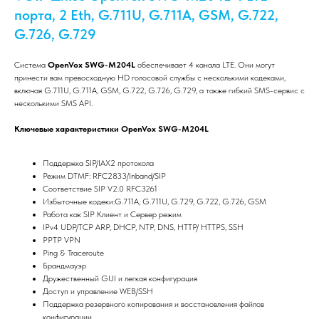
порта, 2 Eth, G.711U, G.711A, GSM, G.722,
G.726, G.729
Система
OpenVox SWG-M204L
обеспечивает 4 канала LTE. Они могут
принести вам превосходную HD голосовой службы с несколькими кодеками,
включая G.711U, G.711A, GSM, G.722, G.726, G.729, а также гибкий SMS-сервис с
несколькими SMS API.
Ключевые характеристики OpenVox SWG-M204L
Поддержка SIP/IAX2 протокола
Режим DTMF: RFC2833/Inband/SIP
Соответствие SIP V2.0 RFC3261
Избыточные кодеки:G.711A, G.711U, G.729, G.722, G.726, GSM
Работа как SIP Клиент и Сервер режим
IPv4 UDP/TCP ARP, DHCP, NTP, DNS, HTTP/ HTTPS, SSH
PPTP VPN
Ping & Traceroute
Брандмауэр
Дружественный GUI и легкая конфигурация
Доступ и управление WEB/SSH
Поддержка резервного копирования и восстановления файлов
конфигурации