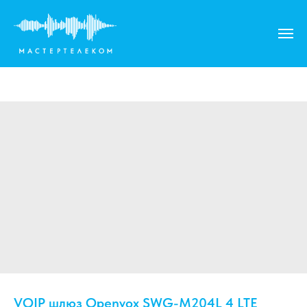
VOIP шлюз Openvox SWG-M204L 4 LTE