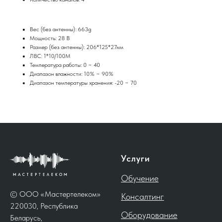
Вес (без антенны): 663g
Мощность: 28 В
Размер (без антенны): 206*125*27мм
ЛВС: 1*10/100М
Температура работы: 0 ~ 40
Диапазон влажности: 10% ~ 90%
Диапазон температуры хранения: -20 ~ 70
Услуги
Обучение
© ООО «Мастертелеком»
Консалтинг
220030, Республика
Оборудование
Беларусь,