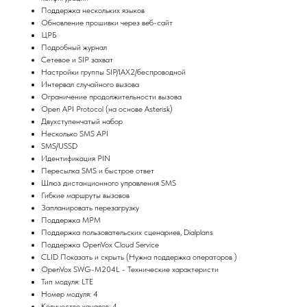
Поддержка нескольких языков
Обновление прошивки через веб-сайт
ЦРБ
Подробный журнал
Сетевое и SIP захват
Настройки группы SIP/IAX2/беспроводной
Интервал случайного вызова
Ограничение продолжительности вызова
Open API Protocol (на основе Asterisk)
Двухступенчатый набор
Несколько SMS API
SMS/USSD
Идентификация PIN
Пересылка SMS и быстрое ответ
Шлюз дистанционного управления SMS
Гибкие маршруты вызовов
Запланировать перезагрузку
Поддержка МРМ
Поддержка пользовательских сценариев, Dialplans
Поддержка OpenVox Cloud Service
CLID Показать и скрыть (Нужна поддержка операторов )
OpenVox SWG-M204L - Технические характеристи
Тип модуля: LTE
Номер модуля: 4
Количество каналов: 4