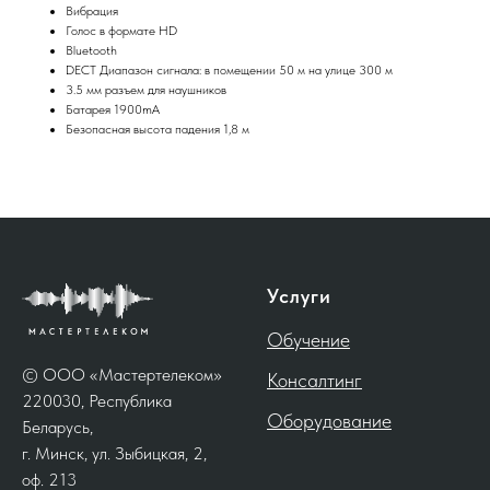
Вибрация
Голос в формате HD
Bluetooth
DECT Диапазон сигнала: в помещении 50 м на улице 300 м
3.5 мм разъем для наушников
Батарея 1900mA
Безопасная высота падения 1,8 м
Услуги
Обучение
© ООО «Мастертелеком»
Консалтинг
220030, Республика
Оборудование
Беларусь,
г. Минск, ул. Зыбицкая, 2,
оф. 213