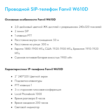
Проводной SIP-телефон Fanvil W610D
Основные особенности Fanvil W610D
2,0-дюймовый цветной ЖК-дисплей с разрешением 240x320 пикселей
2 линии SIP
1 клавиша PTT
Расстояние внутри помещения: 50 м
Расстояние на улице: 300 м
Европа: 1880-1900 МГц, США: 1920-1930 МГц, Бразилия: 1910-1920
МГц
Съемная литиевая батарея емкостью 1900 мАч
Характеристики IP-телефона Fanvil W610D
2” 240*320 Цветной экран
Подсветка клавиатуры
PTT клавиша 1
3-х сторонняя голосовая конференция
Local Phonebook 1000
Время разговора 8 часов
Время ожидания 200 часов
Световой индикатор