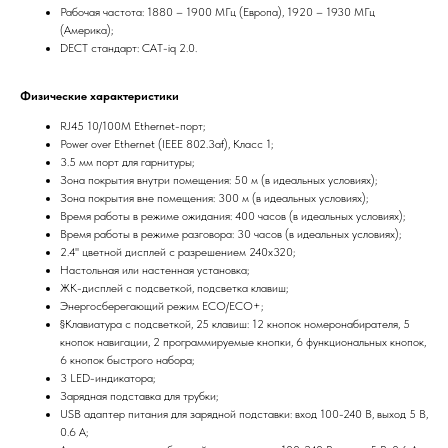
Рабочая частота: 1880 – 1900 МГц (Европа), 1920 – 1930 МГц
(Америка);
DECT стандарт: CAT-iq 2.0.
Физические характеристики
RJ45 10/100M Ethernet-порт;
Power over Ethernet (IEEE 802.3af), Класс 1;
3.5 мм порт для гарнитуры;
Зона покрытия внутри помещения: 50 м (в идеальных условиях);
Зона покрытия вне помещения: 300 м (в идеальных условиях);
Время работы в режиме ожидания: 400 часов (в идеальных условиях);
Время работы в режиме разговора: 30 часов (в идеальных условиях);
2.4'' цветной дисплей с разрешением 240х320;
Настольная или настенная установка;
ЖК-дисплей с подсветкой, подсветка клавиш;
Энергосберегающий режим ECO/ECO+;
§Клавиатура с подсветкой, 25 клавиш: 12 кнопок номеронабирателя, 5
кнопок навигации, 2 программируемые кнопки, 6 функциональных кнопок,
6 кнопок быстрого набора;
3 LED-индикатора;
Зарядная подставка для трубки;
USB адаптер питания для зарядной подставки: вход 100-240 В, выход 5 В,
0.6 А;