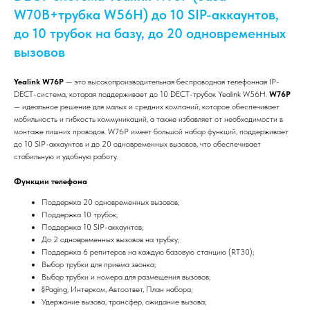
W70B+трубка W56H) до 10 SIP-аккаунтов,
до 10 трубок на базу, до 20 одновременных
вызовов
Yealink W76P
— это высокопроизводительная беспроводная телефонная IP-
DECT-система, которая поддерживает до 10 DECT-трубок Yealink W56H.
W76P
— идеальное решение для малых и средних компаний, которое обеспечивает
мобильность и гибкость коммуникаций, а также избавляет от необходимости в
монтаже лишних проводов. W76P имеет большой набор функций, поддерживает
до 10 SIP-аккаунтов и до 20 одновременных вызовов, что обеспечивает
стабильную и удобную работу.
Функции телефона
Поддержка 20 одновременных вызовов;
Поддержка 10 трубок;
Поддержка 10 SIP-аккаунтов;
До 2 одновременных вызовов на трубку;
Поддержка 6 репитеров на каждую базовую станцию (RT30);
Выбор трубки для приема звонка;
Выбор трубки и номера для размещения вызовов;
§Paging, Интерком, Автоответ, План набора;
Удержание вызова, трансфер, ожидание вызова;