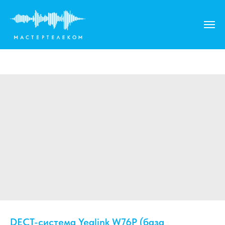
DECT-система Yealink W76P (база