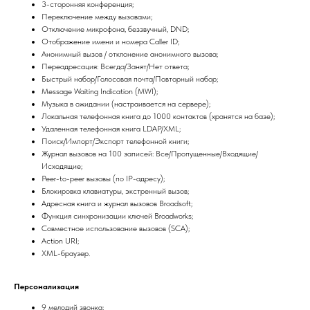
3-сторонняя конференция;
Переключение между вызовами;
Отключение микрофона, беззвучный, DND;
Отображение имени и номера Caller ID;
Анонимный вызов / отклонение анонимного вызова;
Переадресация: Всегда/Занят/Нет ответа;
Быстрый набор/Голосовая почта/Повторный набор;
Message Waiting Indication (MWI);
Музыка в ожидании (настраивается на сервере);
Локальная телефонная книга до 1000 контактов (хранятся на базе);
Удаленная телефонная книга LDAP/XML;
Поиск/Импорт/Экспорт телефонной книги;
Журнал вызовов на 100 записей: Все/Пропущенные/Входящие/
Исходящие;
Peer-to-peer вызовы (по IP-адресу);
Блокировка клавиатуры, экстренный вызов;
Адресная книга и журнал вызовов Broadsoft;
Функция синхронизации ключей Broadworks;
Совместное использование вызовов (SCA);
Action URI;
XML-браузер.
Персонализация
9 мелодий звонка;