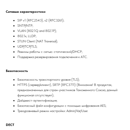
Сетевые характеристики
SIP v1 (RFC2543), v2 (RFC3261);
SNTP/NTP;
VLAN (802.1Q and 802.1P);
802.1x, LLDP;
STUN Client (NAT Traversal);
UDP/TCP/TLS;
Режимы работы с сетью: статический/DHCP;
Поддержка резервирования подключения к АТС.
Безопасность
Безопасность транспортного уровня (TLS);
HTTPS (сервер/клиент), SRTP (RFC3711) (Внимание! В продуктах,
предназначенных для стран-участников Таможенного Союза, данный
функционал отсутствует);
Дайджест-аутентификация;
Безопасный файл конфигурации с помощью шифрования AES;
Трехуровневый режим настройки: Admin/Var/User.
DECT