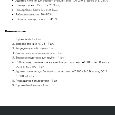
Адаптер питания для базовой станции: вход 100-240 В, выход 5 В, 0.6 А;
Размер трубки: 175 х 53 х 20.3 мм;
Размер базы: 130 х 100 х 25.1;мм;
Рабочая влажность: 10~95%;
Рабочая температура: -10~45 °C.
Комплектация:
Трубка W56H - 1 шт.
Базовая станция W70B - 1 шт.
Аккумуляторная батарея - 1 шт.
Зажим для крепления на поясе - 1 шт.
Зарядная подставка для трубки - 1 шт.
USB адаптер питания для зарядной подставки: вход AC 100~240 В, выход
DC 5 В, 600 мА - 1 шт.
Адаптер питания для базовой станции: вход AC 100~240 В, выход DC 5
В, 600 мА - 1 шт.
Руководство пользователя - 1 шт.
Гарантийный талон - 1 шт.