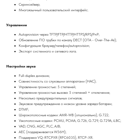
Скринсейвер;
Многоязычный пользовательский интерфейс.
Управление
Autoprovision через TFTP/FTP/HTTP/HTTPS/RPS/PnP;
Обновление ПО трубки по каналу DECT (OTA - Over-The-Air);
Конфигурация: браузер/телефон/autoprovision;
Экспорт системного и сетевого лога.
Настройки звука
Full-duplex динамик;
Совместимость со слуховыми аппаратами (HAC);
Управление громкостью: 5 степеней;
Управление громкостью вызова: 5 степеней + отключение;
Несколько предупредительных сигналов;
Звуковое предупреждение о низком уровне заряда батареи;
DTMF;
Широкополосные кодеки: AMR-WB (опционально), G.722;
Узкополосные кодеки: PCMU, PCMA, G.726, G.729, G.729A, iLBC;
VAD, CNG, AGC, PLC, AJB;
AEC (поддерживается W56H);
Поддержка VQ-RTCPXR (RFC6035), RTCP-XR.