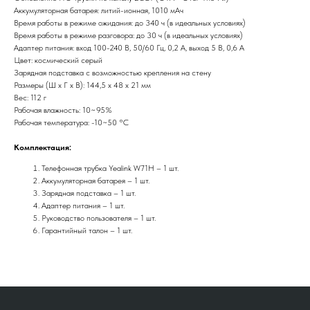
Аккумуляторная батарея: литий-ионная, 1010 мАч
Время работы в режиме ожидания: до 340 ч (в идеальных условиях)
Время работы в режиме разговора: до 30 ч (в идеальных условиях)
Адаптер питания: вход 100-240 В, 50/60 Гц, 0,2 А, выход 5 В, 0,6 А
Цвет: космический серый
Зарядная подставка с возможностью крепления на стену
Размеры (Ш х Г х В): 144,5 х 48 х 21 мм
Вес: 112 г
Рабочая влажность: 10~95%
Рабочая температура: -10~50 °C
Комплектация:
Телефонная трубка Yealink W71H – 1 шт.
Аккумуляторная батарея – 1 шт.
Зарядная подставка – 1 шт.
Адаптер питания – 1 шт.
Руководство пользователя – 1 шт.
Гарантийный талон – 1 шт.