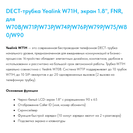
DECT-трубка Yealink W71H, экран 1.8", FNR,
для
W70B/W71P/W73P/W74P/W76P/W79P/W75/W8
0/W90
Yealink W71H
— это современная беспроводная телефонная DECT-трубка
начального уровня, предназначенная для ежедневных коммуникаций в бизнес-
процессах. Устройство обладает элегантным дизайном, компактное, удобное в
использовании и рассчитано на большой срок автономной работы. Трубка W71H
идеально совместима с Yealink W70B. Система W71P поддерживает до 10 трубок
W71H, до 10 SIP-аккаунтов и до 20 одновременных вызовов (2 вызова на
телефонную трубку).
Основные функции
Черно-белый LCD-экран 1.8" с разрешением 90 х 65
Отображение Caller ID (имя, номер абонента)
Скринсейвер
Функция быстрой зарядки (10 минут зарядки хватит на 2 ч разговора)
Подсветка экрана и клавиатуры