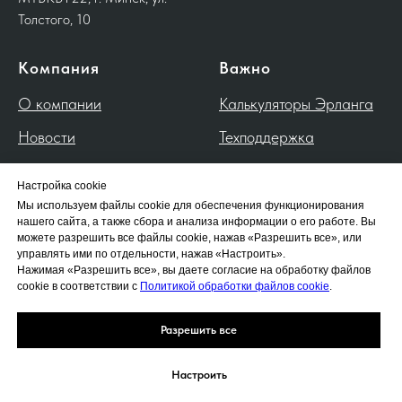
Толстого, 10
Компания
Важно
О компании
Калькуляторы Эрланга
Новости
Техподдержка
Контакты
Настройка cookie
---
Мы используем файлы cookie для обеспечения функционирования
нашего сайта, а также сбора и анализа информации о его работе. Вы
Политика обработки
можете разрешить все файлы cookie, нажав «Разрешить все», или
управлять ими по отдельности, нажав «Настроить».
файлов cookie
Нажимая «Разрешить все», вы даете согласие на обработку файлов
cookie в соответствии с
Политикой обработки файлов cookie
.
Политика обработки
персональных данных
Разрешить все
Настроить