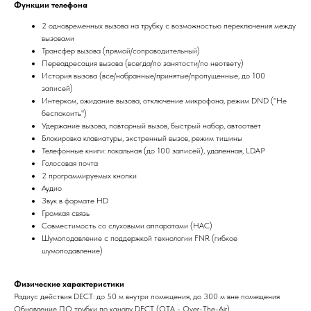
Функции телефона
2 одновременных вызова на трубку с возможностью переключения между
вызовами
Трансфер вызова (прямой/сопроводительный)
Переадресация вызова (всегда/по занятости/по неответу)
История вызова (все/набранные/принятые/пропущенные, до 100
записей)
Интерком, ожидание вызова, отключение микрофона, режим DND ("Не
беспокоить")
Удержание вызова, повторный вызов, быстрый набор, автоответ
Блокировка клавиатуры, экстренный вызов, режим тишины
Телефонные книги: локальная (до 100 записей), удаленная, LDAP
Голосовая почта
2 программируемых кнопки
Аудио
Звук в формате HD
Громкая связь
Совместимость со слуховыми аппаратами (HAC)
Шумоподавление с поддержкой технологии FNR (гибкое
шумоподавление)
Физические характеристики
Радиус действия DECT: до 50 м внутри помещения, до 300 м вне помещения
Обновление ПО трубки по каналу DECT (OTA - Over-The-Air)