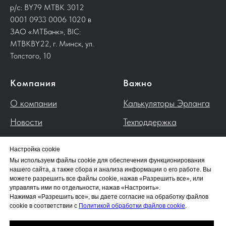
р/с: BY79 MTBK 3012
0001 0933 0006 1020 в
ЗАО «МТБанк», BIC:
MTBKBY22, г. Минск, ул.
Толстого, 10
Компания
Важно
О компании
Калькуляторы Эрланга
Новости
Техподдержка
Контакты
Настройка cookie
---
Мы используем файлы cookie для обеспечения функционирования
нашего сайта, а также сбора и анализа информации о его работе. Вы
Политика обработки
можете разрешить все файлы cookie, нажав «Разрешить все», или
управлять ими по отдельности, нажав «Настроить».
файлов cookie
Нажимая «Разрешить все», вы даете согласие на обработку файлов
cookie в соответствии с
Политикой обработки файлов cookie
.
Политика обработки
персональных данных