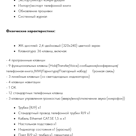
Экспорт/импорт конфигурации
Импорт/экспорт телефонной книги
Обновление прошивки
Системный журнал
Физические характеристики:
ЖК-дисплей: 2,4-дюймовый (320x240) цветной экран
Клавиатура: 36 клавиш, включая:
- 4 программные клавиши
- 9 функциональных клавиш (Hold/Transfer/Voice).сообщение/конференция/
телефонная книга /MWI/Гарнитура/Повторный набор/ Громкая связь)
- 3 линейные клавиши (со светодиодным индикатором)
- 4 клавиши навигации
- 1 ОК
- 12 стандартных телефонных клавиш
- 3 клавиши управления громкостью (вверх/вниз/отключение звука (микрофон))
Трубка (RJ9) x1
Стандартный провод телефонной трубки RJ9 x1
Кабель Ethernet CAT.5E 1,5 м x1
Настольная подставка x1
Индикатор состояния x1 (красный)
Порт RJ9 x2: трубка x1, гарнитура x1