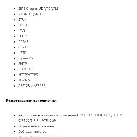
SIP2.0 через UDP/TCP/TLS
RTP/RTCP/SRTP
STUN
DHCP
IPV6
LLDP
PPPoE
802.1x
L2TP
OpenVPN
SNTP
FTP/TFTP
HTTP/HTTPS
ТР-069
AES128 и AES256
Развертывание и управление:
Автоматическая инициализация через FTP/TFTP/HTTP/HTTPS/DHCP
OPT66/SIP PNP/ТР-069
Портал веб-управления
Веб-дамп пакетов