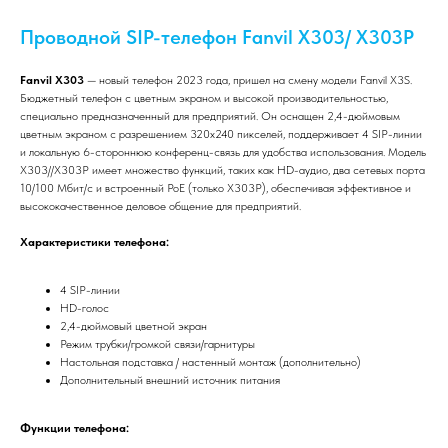
Проводной SIP-телефон Fanvil X303/ X303P
Fanvil X303
— новый телефон 2023 года, пришел на смену модели Fanvil X3S.
Бюджетный телефон с цветным экраном и высокой производительностью,
специально предназначенный для предприятий. Он оснащен 2,4-дюймовым
цветным экраном с разрешением 320x240 пикселей, поддерживает 4 SIP-линии
и локальную 6-стороннюю конференц-связь для удобства использования. Модель
X303//X303P имеет множество функций, таких как HD-аудио, два сетевых порта
10/100 Мбит/с и встроенный PoE (только X303P), обеспечивая эффективное и
высококачественное деловое общение для предприятий.
Характеристики телефона:
4 SIP-линии
HD-голос
2,4-дюймовый цветной экран
Режим трубки/громкой связи/гарнитуры
Настольная подставка / настенный монтаж (дополнительно)
Дополнительный внешний источник питания
Функции телефона: