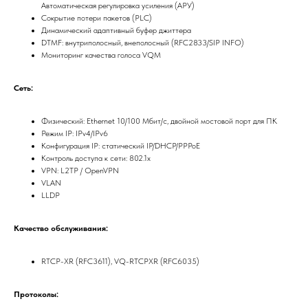
Автоматическая регулировка усиления (АРУ)
Сокрытие потери пакетов (PLC)
Динамический адаптивный буфер джиттера
DTMF: внутриполосный, внеполосный (RFC2833/SIP INFO)
Мониторинг качества голоса VQM
Сеть:
Физический: Ethernet 10/100 Мбит/с, двойной мостовой порт для ПК
Режим IP: IPv4/IPv6
Конфигурация IP: статический IP/DHCP/PPPoE
Контроль доступа к сети: 802.1x
VPN: L2TP / OpenVPN
VLAN
LLDP
Качество обслуживания:
RTCP-XR (RFC3611), VQ-RTCPXR (RFC6035)
Протоколы: