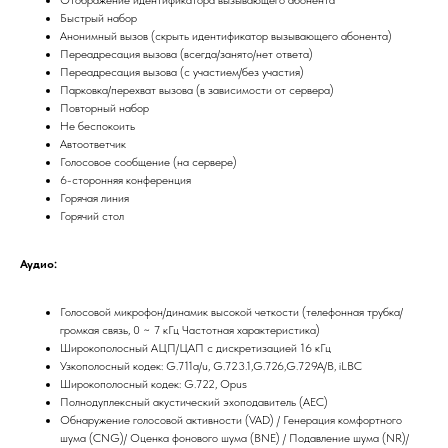
Отображение идентификатора вызывающего абонента
Быстрый набор
Анонимный вызов (скрыть идентификатор вызывающего абонента)
Переадресация вызова (всегда/занято/нет ответа)
Переадресация вызова (с участием/без участия)
Парковка/перехват вызова (в зависимости от сервера)
Повторный набор
Не беспокоить
Автоответчик
Голосовое сообщение (на сервере)
6-сторонняя конференция
Горячая линия
Горячий стол
Аудио:
Голосовой микрофон/динамик высокой четкости (телефонная трубка/
громкая связь, 0 ~ 7 кГц Частотная характеристика)
Широкополосный АЦП/ЦАП с дискретизацией 16 кГц
Узкополосный кодек: G.711a/u, G.723.1,G.726,G.729A/B, iLBC
Широкополосный кодек: G.722, Opus
Полнодуплексный акустический эхоподавитель (AEC)
Обнаружение голосовой активности (VAD) / Генерация комфортного
шума (CNG)/ Оценка фонового шума (BNE) / Подавление шума (NR)/