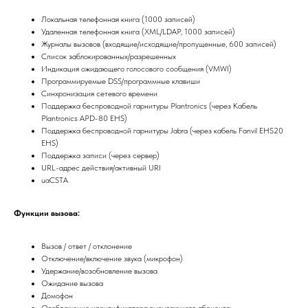
Локальная телефонная книга (1000 записей)
Удаленная телефонная книга (XML/LDAP, 1000 записей)
Журналы вызовов (входящие/исходящие/пропущенные, 600 записей)
Список заблокированных/разрешенных
Индикация ожидающего голосового сообщения (VMWI)
Программируемые DSS/программные клавиши
Синхронизация сетевого времени
Поддержка беспроводной гарнитуры Plantronics (через Кабель
Plantronics APD-80 EHS)
Поддержка беспроводной гарнитуры Jabra (через кабель Fanvil EHS20
EHS)
Поддержка записи (через сервер)
URL-адрес действия/активный URI
uaCSTA
Функции вызова:
Вызов / ответ / отклонение
Отключение/включение звука (микрофон)
Удержание/возобновление вызова
Ожидание вызова
Домофон