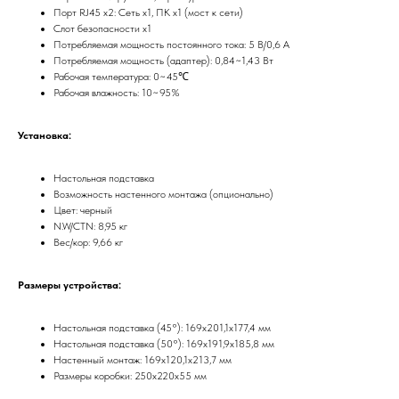
Порт RJ45 x2: Сеть x1, ПК x1 (мост к сети)
Слот безопасности x1
Потребляемая мощность постоянного тока: 5 В/0,6 А
Потребляемая мощность (адаптер): 0,84~1,43 Вт
Рабочая температура: 0~45℃
Рабочая влажность: 10~95%
Установка:
Настольная подставка
Возможность настенного монтажа (опционально)
Цвет: черный
N.W/CTN: 8,95 кг
Вес/кор: 9,66 кг
Размеры устройства:
Настольная подставка (45°): 169x201,1x177,4 мм
Настольная подставка (50°): 169x191,9x185,8 мм
Настенный монтаж: 169x120,1x213,7 мм
Размеры коробки: 250x220x55 мм