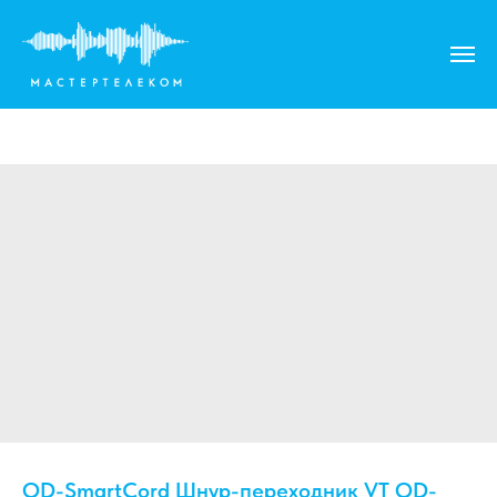
QD-SmartCord Шнур-переходник VT QD-