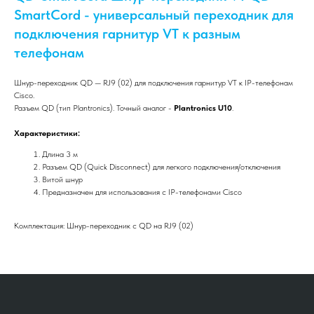
SmartCord - универсальный переходник для
подключения гарнитур VT к разным
телефонам
Шнур-переходник QD — RJ9 (02) для подключения гарнитур VT к IP-телефонам
Cisco.
Разъем QD (тип Plantronics). Точный аналог -
Plantronics U10
.
Характеристики:
Длина 3 м
Разъем QD (Quick Disconnect) для легкого подключения/отключения
Витой шнур
Предназначен для использования с IP-телефонами Cisco
Комплектация: Шнур-переходник с QD на RJ9 (02)