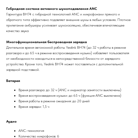
Гибридная система активного шумоподавления ANC
Гарнитура BH74 с гибридной технологией ANC и микрофонами прямого и
обратного типа эффективно подавляет внешние шумы в любых условиях. Плотное
прилегание амбушюры усиливает шумоизоляцию, обеспечивая впечатляющее
качество звука
Многофункциональная беспроводная зарядка
Длительное время автономной работы Yealink BH74 (до 32 ч работы в режиме
разговора и до 65 ч в режиме воспроизведения музыки) избавляет пользователя
от необходимости находиться в непосредственной близости от зарядного
устройства. Кроме того, Yealink BH74 может поставляться с дополнительной
зарядной подставкой.
Батарея
Время разговора: до 32 ч (ANC и индикатор занятости выключены)
Время воспроизведения музыки: до 65 ч (функция ANC выключена)
Время работы в режиме ожидания: до 20 дней
Время зарядки: 1,5 ч
Аудио
ANC-технология
Количество микрофонов: 6