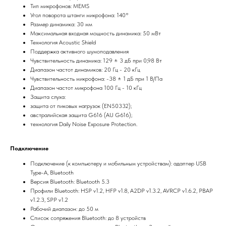
Тип микрофонов: MEMS
Угол поворота штанги микрофона: 140°
Размер динамика: 30 мм
Максимальная входная мощность динамика: 50 мВт
Технология Acoustic Shield
Поддержка активного шумоподавления
Чувствительность динамика: 129 ± 3 дБ при 0,98 Вт
Диапазон частот динамиков: 20 Гц - 20 кГц
Чувствительность микрофона: -38 ± 1 дБ при 1 В/Па
Диапазон частот микрофона 100 Гц - 10 кГц
Защита слуха:
защита от пиковых нагрузок (EN50332);
австралийская защита G616 (AU G616);
технология Daily Noise Exposure Protection.
Подключение
Подключение (к компьютеру и мобильным устройствам): адаптер USB
Type-A, Bluetooth
Версия Bluetooth: Bluetooth 5.3
Профили Bluetooth: HSP v1.2, HFP v1.8, A2DP v1.3.2, AVRCP v1.6.2, PBAP
v1.2.3, SPP v1.2
Рабочий диапазон: до 50 м
Список сопряжения Bluetooth: до 8 устройств