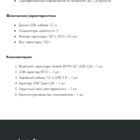
Одновременное подключение по Bluetooth: до 2 устройств
Физические характеристики
Длина USB-кабеля: 1,2 м
Индикаторы занятости: 2
Размер гарнитуры: 181 x 203 x 56 мм
Вес гарнитуры: 152 г
Комплектация:
Bluetooth-гарнитура Yealink BH74 UC USB-C/A – 1 шт.
USB-адаптер BT51 – 1 шт.
Зарядный кабель 1,2 м USB 2.0 – 1 шт.
Адаптер USB Type-C/A – 1 шт.
Защитный кейс для переноски – 1 шт.
Краткое руководство пользователя – 1 шт.