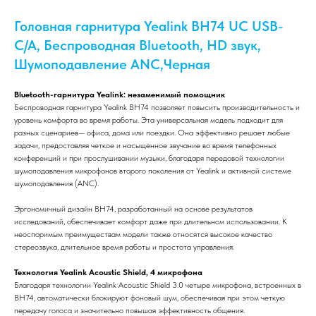
Головная гарнитура Yealink BH74 UC USB-
C/A, Беспроводная Bluetooth, HD звук,
Шумоподавление ANC,Черная
Bluetooth-гарнитура Yealink: незаменимый помощник
Беспроводная гарнитура Yealink BH74 позволяет повысить производительность и
уровень комфорта во время работы. Эта универсальная модель подходит для
разных сценариев— офиса, дома или поездки. Она эффективно решает любые
задачи, предоставляя четкое и насыщенное звучание во время телефонных
конференций и при прослушивании музыки, благодаря передовой технологии
шумоподавления микрофонов второго поколения от Yealink и активной системе
шумоподавления (ANC).
Эргономичный дизайн BH74, разработанный на основе результатов
исследований, обеспечивает комфорт даже при длительном использовании. К
неоспоримым преимуществам модели также относятся высокое качество
стереозвука, длительное время работы и простота управления.
Технология Yealink Acoustic Shield, 4 микрофона
Благодаря технологии Yealink Acoustic Shield 3.0 четыре микрофона, встроенных в
BH74, автоматически блокируют фоновый шум, обеспечивая при этом четкую
передачу голоса и значительно повышая эффективность общения.