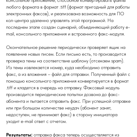
консольное приложение, способное конвертировать файлы
любого формата в формат .tiff (формат пригодный для работы
электронных факсов), и реализована возможность для ПО
кол-центра удаленно управлять этой программой. На
последнем этапе создан сценарий, объединяющий работу e-
mail, консольного приложения и встроенного факс-модуля.
Окончательное решение периодически проверяет ящик на
появление новых писем. Если письмо есть, то производится
проверка темы на соответствие шаблону (отсекаем spam).
Из темы извлекается номер, куда необходимо отправить
факс, а из вложения – файл для отправки. Полученный файл с
помощью консольного приложения конвертируется в формат
.tiff и кладется в очередь на отправку. Факсовый модуль
производится периодические попытки дозвона до факс-
абонента и пытается отправить факс. При успешной отправке
или при большом количестве неудач (абонент занят,
недоступен, не принимает факс) в сторону инициатора
уходит e-mail ответ с отчетом.
Результаты:
отправка факса теперь осуществляется из