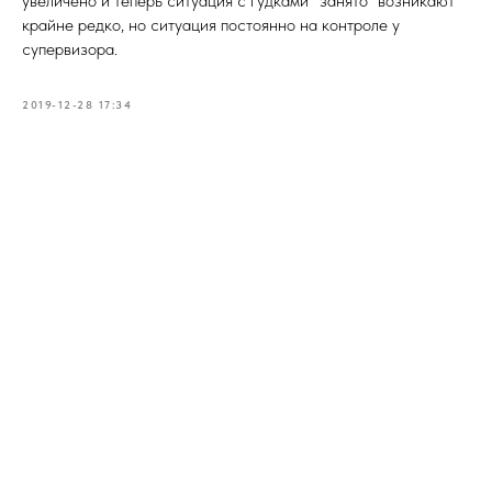
увеличено и теперь ситуация с гудками "занято" возникают
крайне редко, но ситуация постоянно на контроле у
супервизора.
2019-12-28 17:34